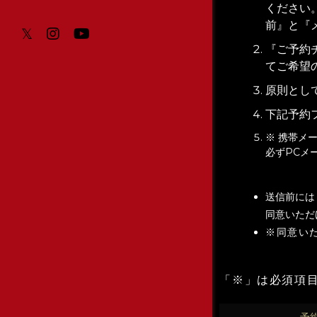
ください
前』と『
𝕏
『ご予約
てご希望
原則とし
下記予約
※ 携帯メ
必ずPCメ
送信前には
同意いただ
※同意い
「※」は必須項