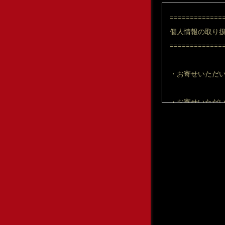
=============
個人情報の取り
=============
・お寄せいただ
・お寄せいただい
情報を正しくご
=============
個人情報の開示
=============
入力者ご本人か
たは削除いたし