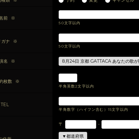
約種類
※
予約
変更
キャンセル
名前
※
50文字以内
リガナ
※
50文字以内
演名
※
約枚数
※
半角英数2文字以内
TEL
半角数字（ハイフン含む）15文字以内
〒
-