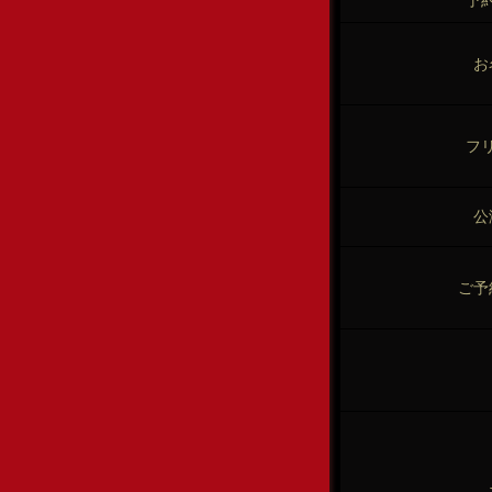
予
お
フ
公
ご予