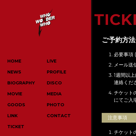
TICK
ご予約方法
必要事項
HOME
LIVE
メール送
NEWS
PROFILE
1週間以
連絡くだ
BIOGRAPHY
DISCO
チケット
MOVIE
MEDIA
にてご入
GOODS
PHOTO
LINK
CONTACT
注意事項
TICKET
チケット