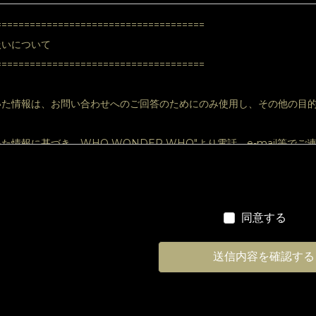
=====================================
扱いについて
=====================================
いた情報は、お問い合わせへのご回答のためにのみ使用し、その他の目
た情報に基づき、WHO WONDER WHO"より電話、e-mail等
記入いただけなかった場合は、対応できない場合がございます。
=====================================
同意する
について
=====================================
ら個人情報に関する開示請求があった場合、または開示した個人情報に
ます。